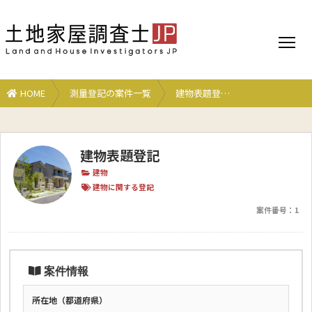
HOME
測量登記の案件一覧
建物表題登…
建物表題登記
建物
建物に関する登記
案件番号：
1
案件情報
所在地（都道府県）