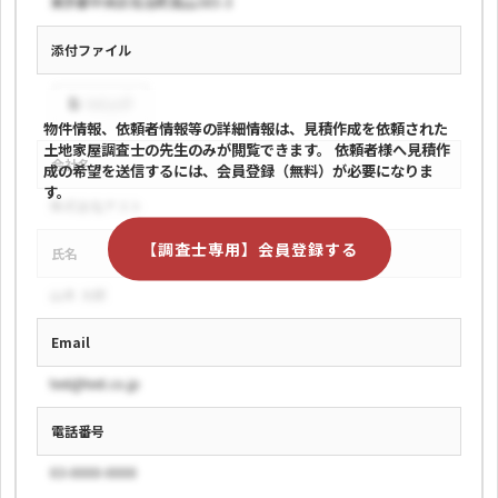
東京都中央区佐治町高山385-3
添付ファイル
test.pdf
物件情報、依頼者情報等の詳細情報は、見積作成を依頼された
土地家屋調査士の先生のみが閲覧できます。
依頼者様へ見積作
会社名
成の希望を送信するには、会員登録（無料）が必要になりま
す。
株式会社テスト
【調査士専用】会員登録する
氏名
山本 太郎
Email
test@test.co.jp
電話番号
03-0000-0000