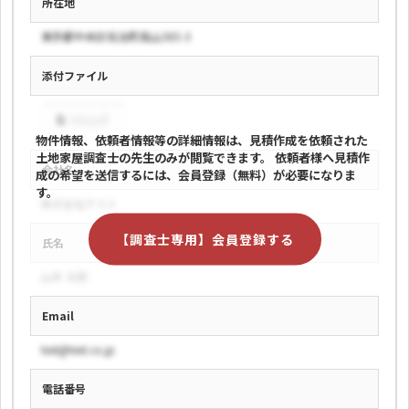
所在地
東京都中央区佐治町高山385-3
添付ファイル
test.pdf
物件情報、依頼者情報等の詳細情報は、見積作成を依頼された
土地家屋調査士の先生のみが閲覧できます。
依頼者様へ見積作
会社名
成の希望を送信するには、会員登録（無料）が必要になりま
す。
株式会社テスト
【調査士専用】会員登録する
氏名
山本 太郎
Email
test@test.co.jp
電話番号