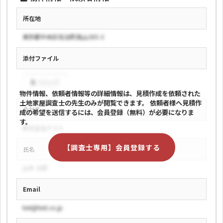
所在地
東京都中央区佐治町高山385-3
添付ファイル
test.pdf
物件情報、依頼者情報等の詳細情報は、見積作成を依頼された
土地家屋調査士の先生のみが閲覧できます。
依頼者様へ見積作
会社名
成の希望を送信するには、会員登録（無料）が必要になりま
す。
株式会社テスト
【調査士専用】会員登録する
氏名
山本 太郎
Email
test@test.co.jp