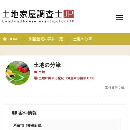
HOME
測量登記の案件一覧
土地の分筆
土地の分筆
土地
土地に関する登記（測量が必要なもの）
案件番号：
01
案件情報
所在地（都道府県）