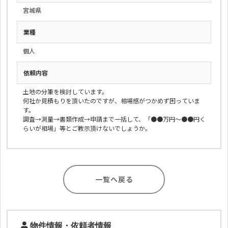
宮城県
業種
個人
依頼内容
土地の分筆を検討しています。
何社か見積もりを頂いたのですが、相場感がつかめず困っていま
す。
調査→測量→書類作成→申請まで一括して、「●●万円～●●円く
らいが相場」等とご教示頂けないでしょうか。
一覧へ戻る
物件情報・依頼者情報