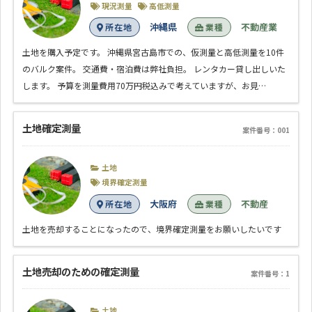
現況測量
高低測量
沖縄県
不動産業
所在地
業種
土地を購入予定です。 沖縄県宮古島市での、仮測量と高低測量を10件
のバルク案件。 交通費・宿泊費は弊社負担。 レンタカー貸し出しいた
します。 予算を測量費用70万円税込みで考えていますが、お見…
土地確定測量
案件番号：001
土地
境界確定測量
大阪府
不動産
所在地
業種
土地を売却することになったので、境界確定測量をお願いしたいです
土地売却のための確定測量
案件番号：1
土地