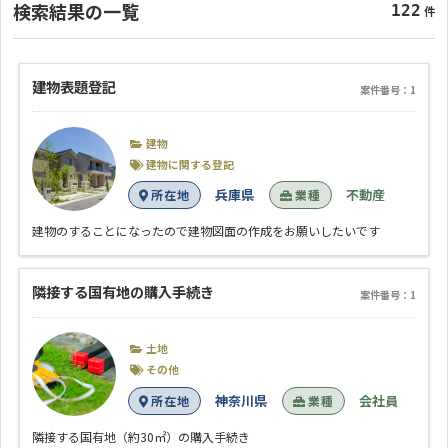
検索結果の一覧
122
件
建物表題登記
案件番号：1
建物
建物に関する登記
兵庫県
不動産
所在地
業種
建物のすることになったので建物図面の作成をお願いしたいです
隣接する国有地の購入手続き
案件番号：1
土地
その他
神奈川県
会社員
所在地
業種
隣接する国有地（約30㎡）の購入手続き