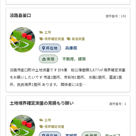
淡路島釜口
案件番号：101
土地
境界確定測量
高低測量
兵庫県
所在地
不動産、建築
業種
淡路市釜口町の土地測量です 計6筆 総公簿面積3,677㎡ 境界確定測量
をお願いしたいです 市道2箇所、市有地1箇所、 水路1箇所、里道1箇
所、民民境界1箇所 あります。 関係者には全…
土地境界確定測量の見積もり願い
案件番号：1
土地
境界確定測量
宮城県
サービス
所在地
業種