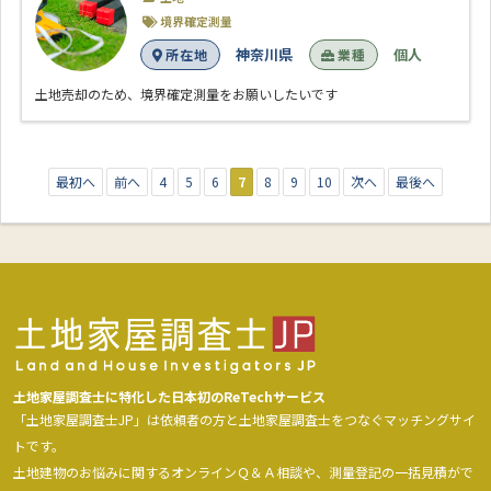
境界確定測量
神奈川県
個人
所在地
業種
土地売却のため、境界確定測量をお願いしたいです
最初へ
前へ
4
5
6
7
8
9
10
次へ
最後へ
土地家屋調査士に特化した日本初のReTechサービス
「土地家屋調査士JP」は依頼者の方と土地家屋調査士をつなぐマッチングサイ
トです。
土地建物のお悩みに関するオンラインＱ＆Ａ相談や、測量登記の一括見積がで