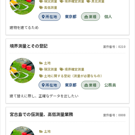
現況測量
境界確定測量
真北測量
高低測量
東京都
個人
所在地
業種
建物を建てるため
境界測量とその登記
案件番号：0210
土地
現況測量
境界確定測量
土地に関する登記（測量が必要なもの）
東京都
公務員
所在地
業種
建て替えに際し、正確なデータを出したい
宮古島での仮測量、高低測量業務
案件番号：0808
土地