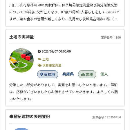
川口市安行慈林41-8の実家解体に伴う境界確定測量及び持分譲渡交渉
について 2年前に父が亡くなり、87歳の母が1人暮らしをしていたので
すが、薬や食事の管理が難しくなり、先月から茨城県古河市の私（…
土地の実測量
案件番号：100
2025/05/07 00:00:00
土地
境界確定測量
兵庫県
個人
所在地
業種
分筆したい部分がありまして、実測をお願いしたいと思います。 詳細
は、応募がございましたらお伝えさせていただきます。 よろしくお願
いいたします。
未登記建物の表題登記
案件番号：20250414