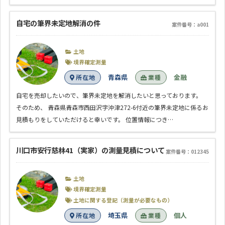
自宅の筆界未定地解消の件
案件番号：a001
土地
境界確定測量
青森県
金融
所在地
業種
自宅を売却したいので、筆界未定地を解消したいと思っております。
そのため、 青森県青森市西田沢字沖津272-6付近の筆界未定地に係るお
見積もりをしていただけると幸いです。 位置情報につき…
川口市安行慈林41（実家）の測量見積について
案件番号：012345
土地
境界確定測量
土地に関する登記（測量が必要なもの）
埼玉県
個人
所在地
業種