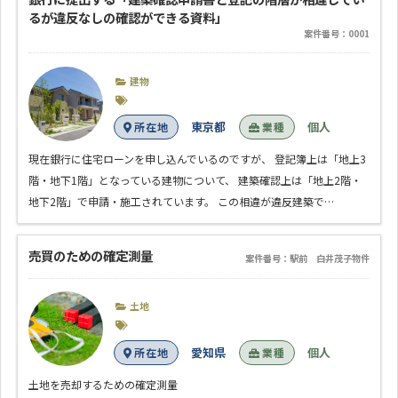
るが違反なしの確認ができる資料」
案件番号：0001
建物
東京都
個人
所在地
業種
現在銀行に住宅ローンを申し込んでいるのですが、 登記簿上は「地上3
階・地下1階」となっている建物について、 建築確認上は「地上2階・
地下2階」で申請・施工されています。 この相違が違反建築で…
売買のための確定測量
案件番号：駅前 白井茂子物件
土地
愛知県
個人
所在地
業種
土地を売却するための確定測量