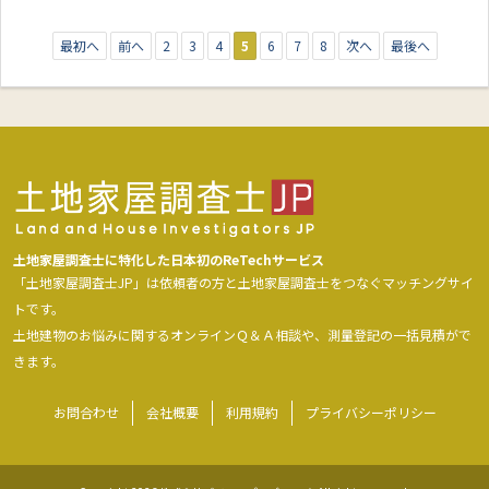
最初へ
前へ
2
3
4
5
6
7
8
次へ
最後へ
土地家屋調査士に特化した日本初のReTechサービス
「土地家屋調査士JP」は依頼者の方と土地家屋調査士をつなぐマッチングサイ
トです。
土地建物のお悩みに関するオンラインＱ＆Ａ相談や、測量登記の一括見積がで
きます。
お問合わせ
会社概要
利用規約
プライバシーポリシー