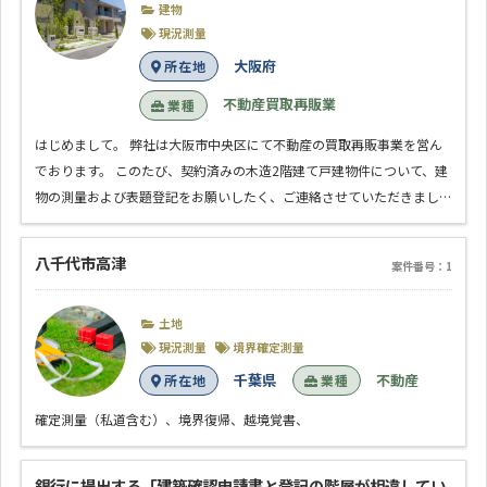
建物
現況測量
大阪府
所在地
不動産買取再販業
業種
はじめまして。 弊社は大阪市中央区にて不動産の買取再販事業を営ん
でおります。 このたび、契約済みの木造2階建て戸建物件について、建
物の測量および表題登記をお願いしたく、ご連絡させていただきまし…
八千代市高津
案件番号：1
土地
現況測量
境界確定測量
千葉県
不動産
所在地
業種
確定測量（私道含む）、境界復帰、越境覚書、
銀行に提出する「建築確認申請書と登記の階層が相違してい