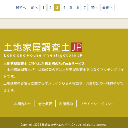
最初へ
前へ
1
2
3
4
5
6
7
次へ
最後へ
土地家屋調査士に特化した日本初のReTechサービス
「土地家屋調査士JP」は依頼者の方と土地家屋調査士をつなぐマッチングサイ
トです。
土地建物のお悩みに関するオンラインＱ＆Ａ相談や、測量登記の一括見積がで
きます。
お問合わせ
会社概要
利用規約
プライバシーポリシー
Copyright 2026 株式会社デベロッパーズ・ハイ. All rights reserved.