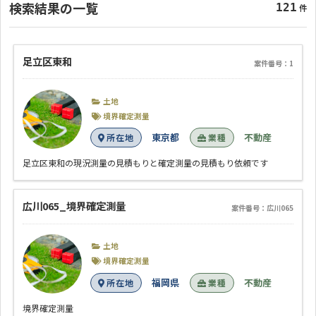
検索結果の一覧
121
件
足立区東和
案件番号：1
土地
境界確定測量
東京都
不動産
所在地
業種
足立区東和の現況測量の見積もりと確定測量の見積もり依頼です
広川065_境界確定測量
案件番号：広川065
土地
境界確定測量
福岡県
不動産
所在地
業種
境界確定測量